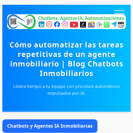
Cómo automatizar las tareas
repetitivas de un agente
inmobiliario | Blog Chatbots
Inmobiliarios
Libera tiempo a tu equipo con procesos automáticos
impulsados por IA.
Inicio
Productos
Blog
Chatbots y Agentes IA Inmobiliarias
Contacto