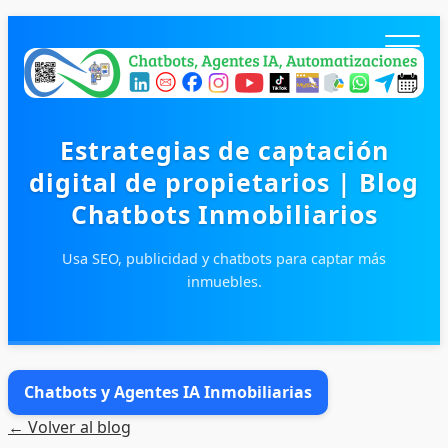
Estrategias de captación
digital de propietarios | Blog
Chatbots Inmobiliarios
Usa SEO, publicidad y chatbots para captar más
inmuebles.
Inicio
Productos
Blog
Chatbots y Agentes IA Inmobiliarias
Contacto
← Volver al blog
Entrar