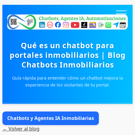
Qué es un chatbot para
portales inmobiliarios | Blog
Chatbots Inmobiliarios
Guía rápida para entender cómo un chatbot mejora la
experiencia de los visitantes de tu portal.
Inicio
Productos
Blog
Chatbots y Agentes IA Inmobiliarias
Contacto
← Volver al blog
Entrar