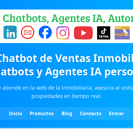
Chatbot de Ventas Inmobil
hatbots y Agentes IA pers
e atiende en la web de la inmobiliaria, asesora al visi
propiedades en tiempo real.
Inicio
Productos
Blog
Contacto
Entrar